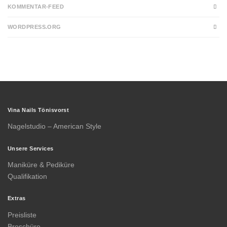
KOMMENTAR-FEED
WORDPRESS.ORG
Vina Nails Tönisvorst
Nagelstudio – American Style
Unsere Services
Maniküre & Pediküre
Qualifikation
Extras
Preisliste
Broschüre